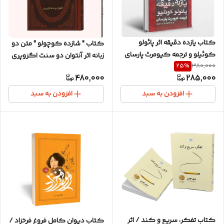
کتاب یازده دقیقه اثر پائولو
کتاب " شازده کوچولو " متن دو
کوئیلو و ترجمه کیومرث پارسای
زبانه اثر آنتوان دو سنت اگزوپری
25
%
380,000
/ متن کامل / کاغذ سفید
با ترجمه جمیل ابریشمی
480,000
285,000
افزودن به سبد
افزودن به سبد
کتاب تفکر، سریع و کند / اثر
کتاب دیوان کامل فروغ فرخزاد /