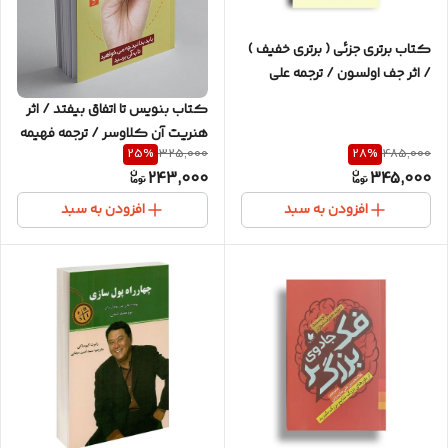
کتاب برتری جزئی ( برتری خفیف )
/ اثر جف اولسون / ترجمه علی
مازندرانی / نشر آرایان / متن
کتاب بنویس تا اتفاق بیفتد / اثر
کامل و ترجمه روان
هنریت آن کلاوسر / ترجمه فهیمه
25
%
28
%
325,000
485,000
فتحی / متن کامل و ترجمه روان
243,000
345,000
افزودن به سبد
افزودن به سبد