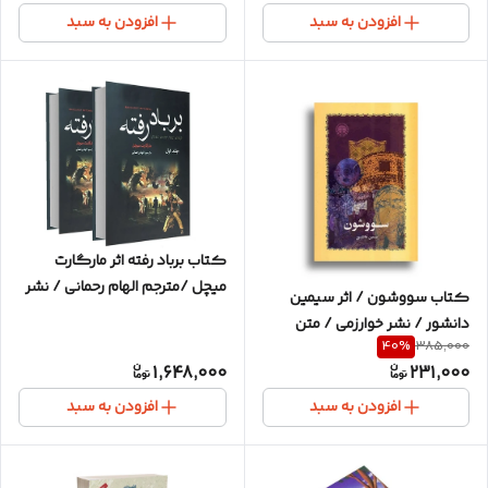
افزودن به سبد
افزودن به سبد
کتاب برباد رفته اثر مارگارت
میچل /مترجم الهام رحمانی / نشر
کتاب سووشون / اثر سیمین
آتیسا / متن کامل / دو جلدی
دانشور / نشر خوارزمی / متن
40
%
385,000
کامل
1,648,000
231,000
افزودن به سبد
افزودن به سبد