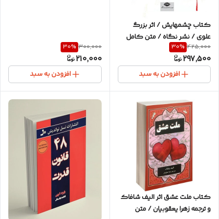
فونت خوانا / کاغذ سفید / ترجمه
بسیار روان
کتاب چشمهایش / اثر بزرگ
علوی / نشر نگاه / متن کامل
30
%
30
%
300,000
425,000
210,000
297,500
افزودن به سبد
افزودن به سبد
کتاب ملت عشق اثر الیف شافاک
و ترجمه زهرا یعقوبیان / متن