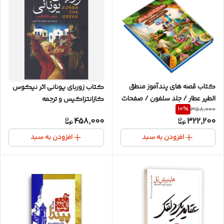
کتاب قصه های پندآموز منطق
کتاب زوربای یونانی اثر نیکوس
الطیر عطار / جلد سلفون / صفحات
کازانتزاکیس و ترجمه
10
%
358,000
مصور رنگی / برای گروه سنی
محمدصادق سبط الشیخ / نشر
458,000
322,200
کودک و نوجوان
آتیسا / جلد سخت
افزودن به سبد
افزودن به سبد