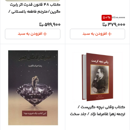
کامل
کتاب ۴۸ قانون قدرت اثر رابرت
گرین/مترجم فاطمه باغستانی /
50
%
760,000
انتشارات نسل نواندیش / متن
599,900
379,000
کامل / کاغذ بالکی
افزودن به سبد
افزودن به سبد
کتاب وقتی نیچه گریست /
ترجمه زهرا غلامرضا نژاد / جلد سخت
با روکش / کاغذ سفید / متن
کامل و ترجمه روان