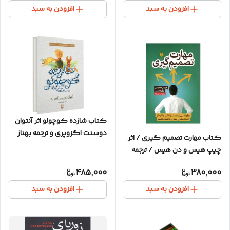
افزودن به سبد
افزودن به سبد
کتاب شازده کوچولو اثر آنتوان
دوسنت اگزوپری و ترجمه بهناز
کتاب مهارت تصمیم گیری / اثر
پیاده / متن کامل / ۳ زبانه / نشر
چیپ هیس و دن هیس / ترجمه
راه معاصر / جلد سخت
نگار عباس نژاد / نشر آرایان /
485,000
380,000
متن کامل و ترجمه روان
افزودن به سبد
افزودن به سبد