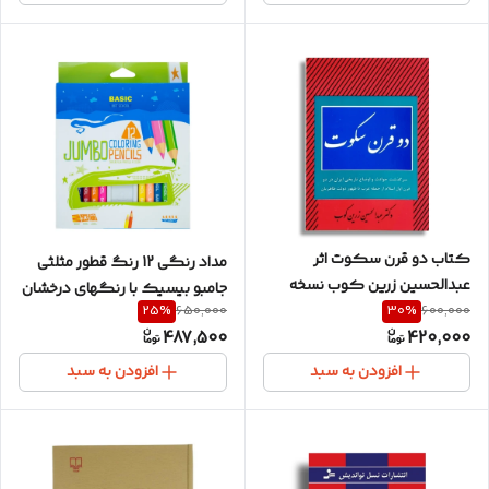
کتاب دو قرن سکوت اثر
مداد رنگی 12 رنگ قطور مثلثی
عبدالحسین زرین کوب نسخه
جامبو بیسیک با رنگهای درخشان
25
%
30
%
650,000
600,000
متن کامل و بدون سانسور
487,500
420,000
افزودن به سبد
افزودن به سبد