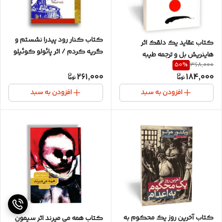
کتاب کنار رود پیدرا نشستم و
کتاب عقاید یک دلقک اثر
گریه کردم / اثر پائولو کوئیلو
هاینریش بل و ترجمه طیبه
/ ترجمه آرش حجازی / متن کامل
50
%
368,000
احمدوند / متن کامل
و ترجمه عالی
261,000
184,000
افزودن به سبد
افزودن به سبد
کتاب آخرین روز یک محکوم به
کتاب همه می میرند اثر سیمون