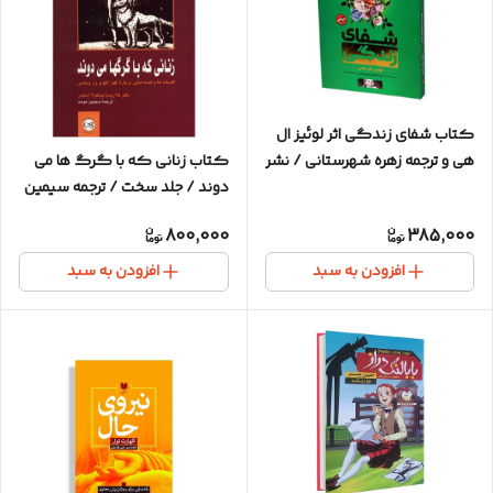
کتاب شفای زندگی اثر لوئیز ال
هی و ترجمه زهره شهرستانی / نشر
کتاب زنانی که با گرگ ها می
فوکا / ترجمه کامل و روان
دوند / جلد سخت / ترجمه سیمین
موحد / نشر پیکان / چاپ و متن
800,000
385,000
اصلی
افزودن به سبد
افزودن به سبد