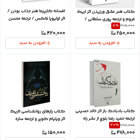
افسانه کاریزما هنر جذاب بودن /
کتاب هنر عشق ورزیدن اثر اریک
اثر اولیویا فاکس / ترجمه محسن
فروم و ترجمه پوری سلطانی /
5
%
265,000
شعبانی / متن کامل و ترجمه روان
انتشارات مروارید / نسخه اصلی و
420,000
250,000
کامل
افزودن به سبد
افزودن به سبد
کتاب بادبادک باز اثر خالد حسینی
کتاب رازهای روانشناسی تاریک
ترجمه حمید رضا بلوچ از نشر راه
اثر ویلیام کوپر و ترجمه ساره
40
%
798,000
معاصر
سادات علوی / نشر یوشیتا /
150,000
478,000
نسخه اصلی و کامل