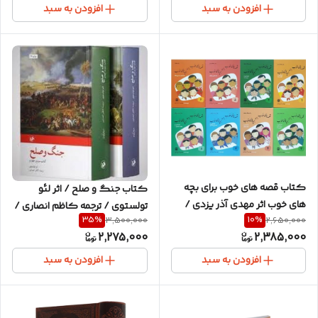
افزودن به سبد
افزودن به سبد
کتاب قصه های خوب برای بچه
کتاب جنگ و صلح / اثر لئو
های خوب اثر مهدی آذر یزدی /
تولستوی / ترجمه کاظم انصاری /
35
%
10
%
3,500,000
2,650,000
مجموعه ۸ جلدی کامل
دوره ۴ جلدی در ۲ مجلد /
2,275,000
2,385,000
انتشارات امیرکبیر
افزودن به سبد
افزودن به سبد