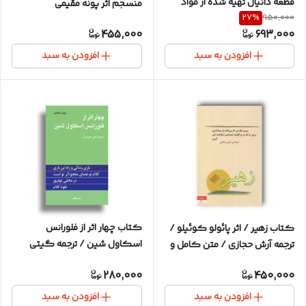
قطعه دانیال تهیه شده از مواد
منسجم اثر پونه مقیمی
27
%
950,000
اولیه کاملا نو و با کیفیت
455,000
693,000
افزودن به سبد
افزودن به سبد
کتاب چهار اثر از فلورانس
کتاب زهیر / اثر پائولو کوئیلو /
اسکاول شین / ترجمه گیتی
ترجمه آرش حجازی / متن کامل و
خوشدل / متن کامل و بهترین
ترجمه عالی
280,000
450,000
ترجمه
افزودن به سبد
افزودن به سبد