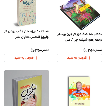
افسانه کاریزما هنر جذاب بودن اثر
کتاب بابا لنگ دراز اثر جین وبستر
اولیویا فاکس کابان نشر
ترجمه زهره شیشه چی / متن
شباهنگ
کامل / جلد سلفون
350,000
350,000
افزودن به سبد
افزودن به سبد