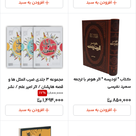
افزودن به سبد
افزودن به سبد
کتاب " اودیسه " اثر هومر با ترجمه
مجموعه ۳ جلدی ضرب المثل ها و
سعید نفیسی
قصه هایشان / اثر امیر علم / نشر
17
%
1,800,000
راه معاصر
1,494,000
850,000
افزودن به سبد
افزودن به سبد