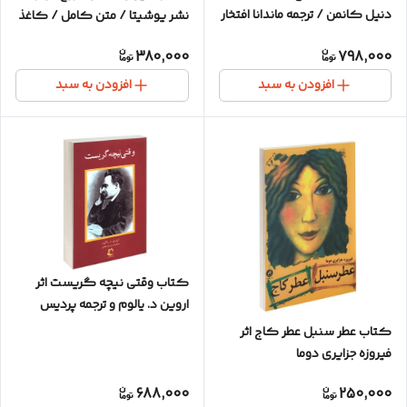
دنیل کانمن / ترجمه ماندانا افتخار
نشر یوشیتا / متن کامل / کاغذ
/ نشر آذرگون / متن کامل و
بالکی سبک
380,000
798,000
ترجمه روان
افزودن به سبد
افزودن به سبد
کتاب وقتی نیچه گریست اثر
اروین د. یالوم و ترجمه پردیس
فتحی / متن کامل / نشر راه
کتاب عطر سنبل عطر کاج اثر
معاصر / کاغذ سفید
فیروزه جزایری دوما
688,000
250,000