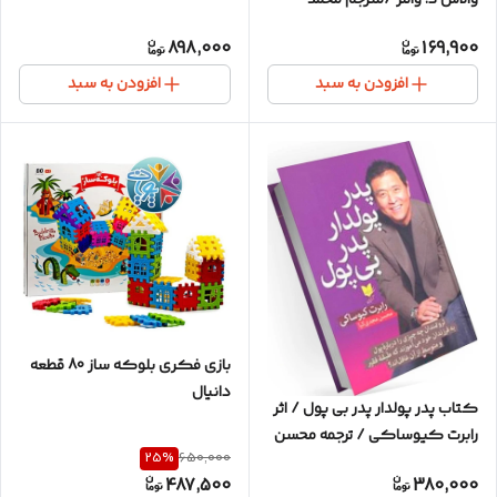
صادق غلامحسین زاده / انتشارات
898,000
169,900
نسل نواندیش / متن کامل /
ترجمه روان
افزودن به سبد
افزودن به سبد
بازی فکری بلوکه ساز 80 قطعه
دانیال
کتاب پدر پولدار پدر بی پول / اثر
رابرت کیوساکی / ترجمه محسن
25
%
650,000
مجدی کیا / نشر آرایان / متن
487,500
380,000
کامل و ترجمه روان