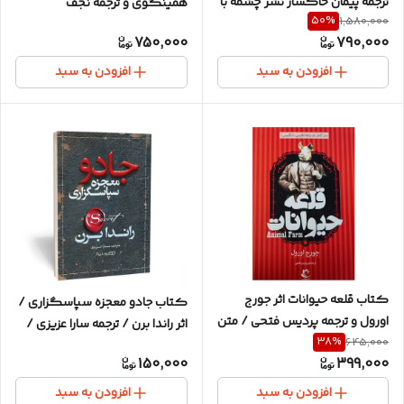
ترجمه پیمان خاکسار نشر چشمه با
همینگوی و ترجمه نجف
50
%
1,580,000
جلد سخت
دریابندری / نشر علمی فرهنگی /
750,000
790,000
کاغذ سفید
افزودن به سبد
افزودن به سبد
کتاب قلعه حیوانات اثر جورج
کتاب جادو معجزه سپاسگزاری /
اورول و ترجمه پردیس فتحی / متن
اثر راندا برن / ترجمه سارا عزیزی /
38
%
کامل / دو زبانه / نشر راه معاصر
645,000
متن کامل و ترجمه روان
150,000
399,000
/ جلد سخت
افزودن به سبد
افزودن به سبد