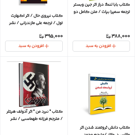
کتاب بابا لنگ دراز اثر جین وبستر
ترجمه سمیرا بیات / متن کامل دو
کتاب نیروی حال / اثر اکهارت
زبانه
تول / ترجمه علی مازندرانی / نشر
آرایان / متن کامل و ترجمه روان
395,000
388,000
افزودن به سبد
افزودن به سبد
کتاب " نبرد من " اثر آدولف هیتلر
/ مترجم فرزانه طهماسبی / نشر
آتیسا / جلد گالینگور
کتاب دانش ثروتمند شدن اثر
والاس د. واتلز /مترجم محمد