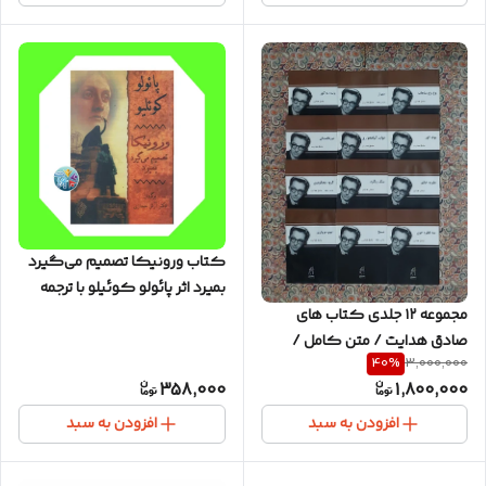
کتاب ورونیکا تصمیم می‌گیرد
بمیرد اثر پائولو کوئیلو با ترجمه
آرش حجازی
مجموعه ۱۲ جلدی کتاب های
صادق هدایت / متن کامل /
40
%
3,000,000
کاغذ سفید
358,000
1,800,000
افزودن به سبد
افزودن به سبد