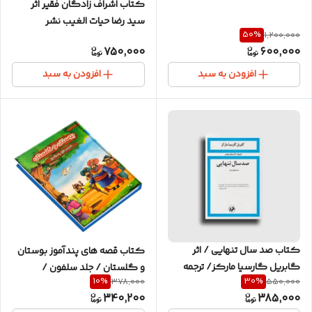
کتاب اشراف زادگان فقیر اثر
سید رضا حیات الغیب نشر
50
%
1,200,000
سخنوران جلد شومیز
750,000
600,000
افزودن به سبد
افزودن به سبد
کتاب صد سال تنهایی / اثر
کتاب قصه های پندآموز بوستان
گابریل گارسیا مارکز/ ترجمه
و گلستان / جلد سلفون /
10
%
30
%
378,000
550,000
بهمن فرزانه
صفحات مصور رنگی / برای گروه
340,200
385,000
سنی کودک و نوجوان