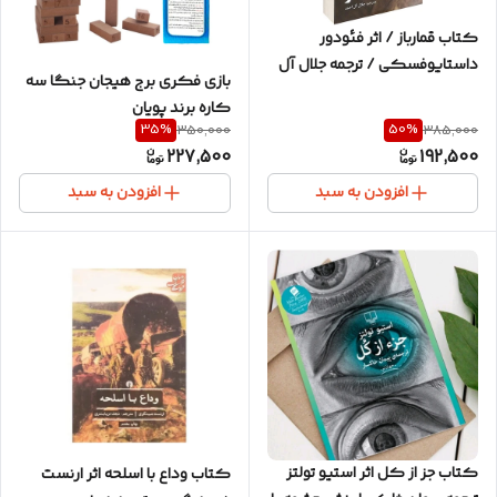
کتاب قمارباز / اثر فئودور
داستایوفسکی / ترجمه جلال آل
بازی فکری برج هیجان جنگا سه
احمد / متن کامل و ترجمه روان
کاره برند پویان
35
%
50
%
350,000
385,000
227,500
192,500
افزودن به سبد
افزودن به سبد
کتاب جز از کل اثر استیو تولتز
کتاب وداع با اسلحه اثر ارنست