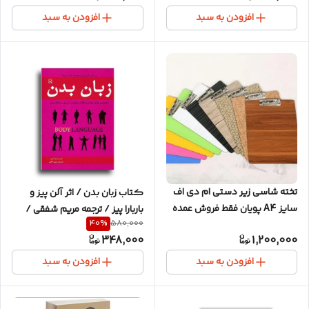
افزودن به سبد
افزودن به سبد
تخته شاسی زیر دستی ام دی اف
کتاب زبان بدن / اثر آلن پیز و
سایز A4 پویان فقط فروش عمده
باربارا پیز / ترجمه مریم شفقی /
40
%
580,000
12 عددی
انتشارات خلاق / متن کامل و
348,000
1,200,000
ترجمه روان
افزودن به سبد
افزودن به سبد