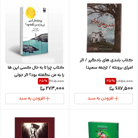
کتاب بلندی های بادگیر / اثر
کتاب چرا تا به حال کسی این ها
امیای برونته / ترجمه سعیدا
را به من نگفته بود؟ اثر جولی
زندیان / انتشارات قدیانی
25
%
45
%
365,000
1,250,000
اسمیت و ترجمه آرزو شنطیائی /
273,000
687,500
نشر میلکان / متن و ترجمه کامل
افزودن به سبد
افزودن به سبد