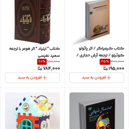
کتاب کیمیاگر / اثر پائولو
کتاب " ایلیاد " اثر هومر با ترجمه
کوئیلو / ترجمه آرش حجازی /
سعید نفیسی
20
%
35
%
980,000
300,000
متن کامل و ترجمه عالی
784,000
195,000
افزودن به سبد
افزودن به سبد