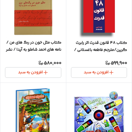
کتاب مثل خون در رگ های من /
کتاب ۴۸ قانون قدرت اثر رابرت
نامه های احمد شاملو به آیدا / نشر
گرین/مترجم فاطمه باغستانی /
چشمه
انتشارات نسل نواندیش / متن
580,000
599,900
کامل / کاغذ سفید / بهترین و
کامل ترین ترجمه
افزودن به سبد
افزودن به سبد