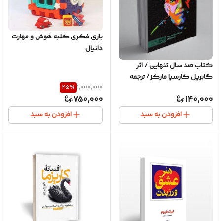
بازی فکری کلبه هوش و مهارت
دانیال
کتاب صد سال تنهایی / اثر
گابریل گارسیا مارکز/ ترجمه
25
%
1,000,000
ناهید وکیل / انتشارات قدیانی
750,000
140,000
افزودن به سبد
افزودن به سبد