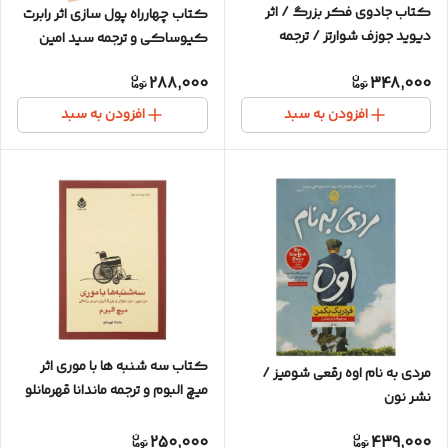
کتاب جادوی فکر بزرگ / اثر
کتاب چهارراه پول سازی اثر رابرت
دیوید جوزف شوارتز / ترجمه
کیوساکی و ترجمه سید امین
غلامحسین علی مازندرانی / نشر
مجابی / نشر نیک فرجام / متن
288,000
348,000
آرایان / متن کامل و ترجمه روان
کامل / کاغذ سفید
افزودن به سبد
افزودن به سبد
کتاب سه شنبه ها با موری اثر
مردی به نام اوه رقعی شومیز /
میچ البوم و ترجمه ماندانا قهرمانلو
نشر نون
/ نشر قطره
250,000
439,000