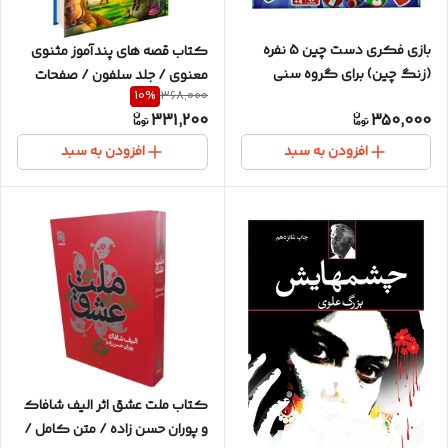
بازی فکری دست چین 5 نفره
کتاب قصه های پندآموز مثنوی
(زنگ چین) برای گروه سنی
معنوی / جلد سلفون / صفحات
10
%
368,000
کودک،نوجوان،جوان و بزرگسال
مصور رنگی / برای گروه سنی
331,200
350,000
کودک و نوجوان
افزودن به سبد
افزودن به سبد
کتاب ملت عشق اثر الیف شافاک
و پوران حسن زاده / متن کامل /