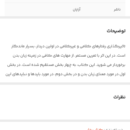
ناشر
آرایان
شابک
9786009879724
توضیحات
تعداد صفحه
۳۰۸
تاثیرگذاری رفتارهای کلامی و غیرکلامی در اولین دیدار، بسیار ماندگار
کاغذ
سفید
است. در این اثر با تمرین مستمر، از مهارت های کافی در زمینه زبان بدن
جلد
شومیز
برخوردار می شوید. این کتاب، به چهار بخش مستقیم شده است. در بخش
اول در مورد معنای زبان بدن و در بخش دوم، در مورد بایدها و نبایدهای این
حرکات در فرهنگ های گوناگون صحبت می شود. در بخش سوم می
آموزیم که چگونه راست و دروغ حرف ها و کارهای دیگران، از جمله
نظرات
فرزندانمان، را دریابیم و بخش چهارم، مهارت های لازم را در اختیارتان می
گذارد تا کارفرمایتان را به پذیرش خود و سخنانتان متقاعد کنید.
این کتاب را نشر آرایان با ترجمه فهیمه فتحی منتشر کرده و شما می توانید