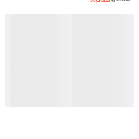
دسته‌بندی
:
کتاب چاپی
از فروشگاه آنلاین " آرکا بوک شاپ " خریداری نمایید.