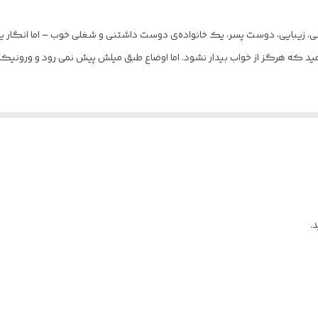
بالکی
ارد – جوانی، زیبایی، دوست پسر، یک خانواده‌ی دوست داشتنی و شغلی خوب – اما ان
مجید
مید که هرگز از خواب بیدار نشود. اما اوضاع طبق میلش پیش نمی رود و ورونیکا 
شومیز
ت، معنای دیوانگی را زیر سوال برده و به افرادی که با الگوهای به اصطلاح نرما
این کتاب دومین کتاب از سه گانه‌ی « و در روز هفتم» پائولو کوئلیو است. د
ابر عشق، مرگ یا قدرت می‌یابند.
کرده و شما می توانید از فروشگاه اینترنتی " آرکا بوک شاپ " خریداری نمایید.
.