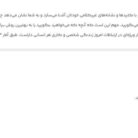
۲40
یشتر با کلیدها و نشانه‌های غیرکلامی خودتان آشنا می‌سازد و به شما نشان می‌دهد چگ
بالکی
گویید، مهم این است که آنچه که می‌خواهید بگویید را به بهترین روش بیا
شومیز
این کتاب هر قسمت از زبان بدن و اشاره را جداگانه بررسی می‌کند و آن را برا
 حال، ما باید سعی کنیم آن‌ها را بیش از حد ساده نکنیم.
ی منتشر کرده و شما می توانید از فروشگاه آنلاین " آرکا بوک شاپ " خریداری نم
.