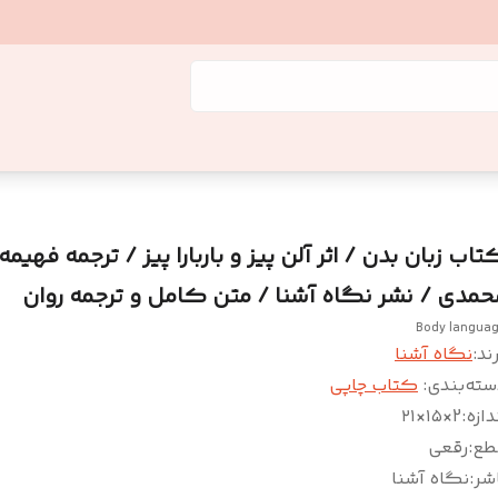
تاب زبان بدن / اثر آلن پیز و باربارا پیز / ترجمه فهیمه
حمدی / نشر نگاه آشنا / متن کامل و ترجمه روان
Body langua
ند:
نگاه آشنا
سته‌بندی
:
کتاب چاپی
دازه
:
2×۱۵×۲۱
طع
:
رقعی
شر
:
نگاه آشنا