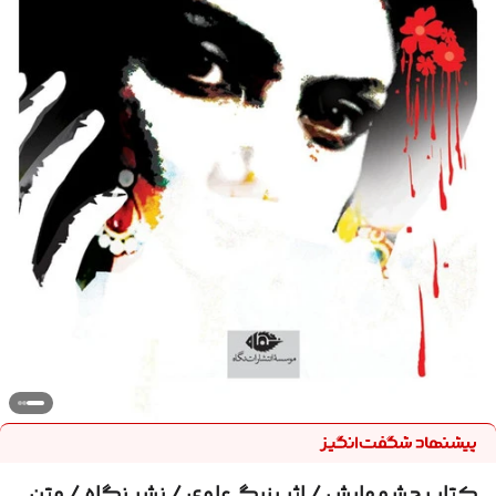
کتاب چشمهایش / اثر بزرگ علوی / نشر نگاه / متن