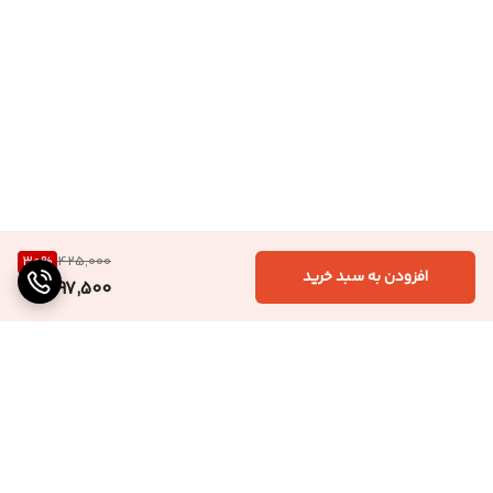
30
%
425,000
افزودن به سبد خرید
297,500