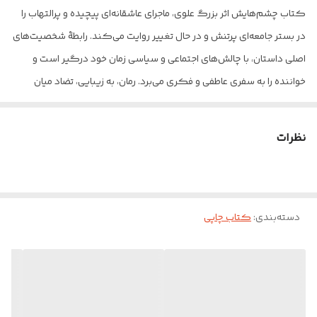
کتاب چشم‌هایش اثر بزرگ علوی، ماجرای عاشقانه‌ای پیچیده و پرالتهاب را
در بستر جامعه‌ای پرتنش و در حال تغییر روایت می‌کند. رابطهٔ شخصیت‌های
اصلی داستان، با چالش‌های اجتماعی و سیاسی زمان خود درگیر است و
خواننده را به سفری عاطفی و فکری می‌برد. رمان، به زیبایی، تضاد میان
آرمان‌ها و واقعیت‌ها، عشق و نفرت، و امید و ناامیدی را به تصویر می‌کشد.
سبک نگارش بزرگ علوی در این رمان، همزمان هم ساده و روان و هم غنی
نظرات
از لحاظ ادبی است. او با زبانی دقیق و ظریف، عواطف و پیچیدگی‌های درونی
شخصیت‌ها را به تصویر می‌کشد و خواننده را به تفکر دربارهٔ مسائل
مطرح‌شده در داستان وامی‌دارد. این کتاب، اثری ماندگار در ادبیات
دسته‌بندی
:
کتاب چاپی
داستانی فارسی است که به بررسی جنبه‌های مختلف زندگی اجتماعی و
روابط انسانی می‌پردازد. چشم‌هایش، برای علاقه‌مندان به رمان‌های اجتماعی و
عاشقانه، با سبکی کلاسیک و جذاب، انتخابی ایدئال است.
بزرگ علوی، نویسنده و روزنامه‌نگار نام‌آشنای ایرانی، به دلیل آثار تاثیرگذار
و قلم شیوای خود در ادبیات فارسی شهرت دارد. وی در حوزه‌های مختلف