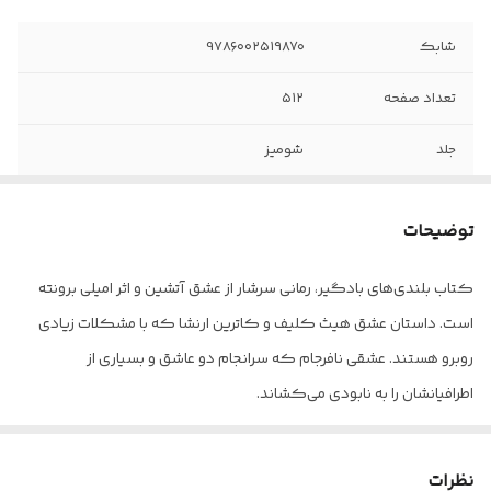
شابک
978۶۰۰۲۵۱۹۸۷۰
تعداد صفحه
۵۱۲
جلد
شومیز
قطع
جیبی
توضیحات
کاغذ
بالک
کتاب بلندی‌های بادگیر، رمانی سرشار از عشق آتشین و اثر امیلی برونته
ناشر
قدیانی
است. داستان عشق هیث کلیف و کاترین ارنشا که با مشکلات زیادی
روبرو هستند. عشقی نافرجام که سرانجام دو عاشق و بسیاری از
اطرافیانشان را به نابودی می‌کشاند.
کتاب بلندی های بادگیر اولین بار در سال ۱۸۴۷ به چاپ رسید. نویسنده
این اثر، امیلی برونته، برای اینکه بتواند کتابش را منتشر کند و تضمینی
نظرات