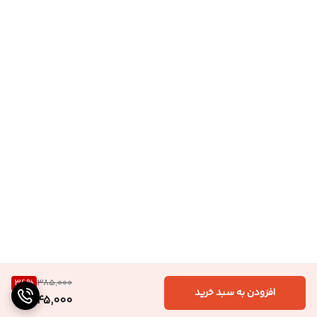
36
%
385,000
افزودن به سبد خرید
245,000