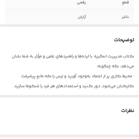
قطع
رقعی
ناشر
آرایان
شابک
978-600-7133-07-1
توضیحات
تعداد صفحه
۲۶۴
کتاب مدیریت انگیزه، با ایده‌ها و راهبردهای علمی و مؤثر به شما نشان
کاغذ
سفید
می‌دهد، که چگونه:
جلد
شومیز
· محیط کاری پر از اعتماد به‌وجود آورید و ترس را که مانع پیشرفت
کارکنان می‌شود، دور کنید و استعدادهای هر فرد را شکوفا سازید.
· به کارکنان خود انگیزه دهید و آن‌ها را تشویق کنید، تا به جایگاهی
بالاتر از آنچه تصور می‌کردند، دست یابند.
نظرات
این کتاب را نشر آرایان با ترجمه ی لیلا رضیئی منتشر کرده و شما می توانید
از فروشگاه آنلاین " آرکا بوک شاپ " خریداری نمایید.