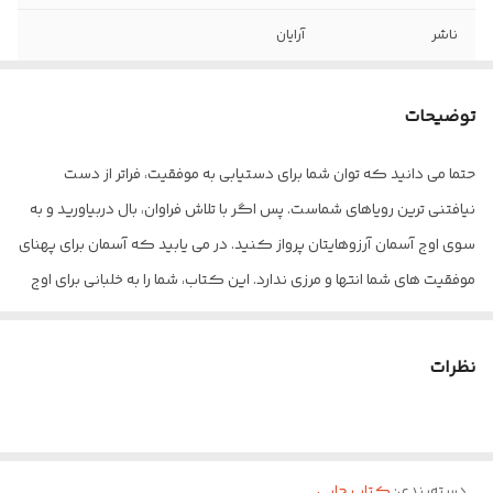
ناشر
آرایان
شابک
۹۷۸۶۰۰۹۸۷۹۹۴۶
توضیحات
تعداد صفحه
۲۷۲
حتما می دانید که توان شما برای دستیابی به موفقیت، فراتر از دست
کاغذ
بالکی
نیافتنی ترین رویاهای شماست. پس اگر با تلاش فراوان، بال دربیاورید و به
جلد
شومیز
سوی اوج آسمان آرزوهایتان پرواز کنید. در می یابید که آسمان برای پهنای
موفقیت های شما انتها و مرزی ندارد. این کتاب، شما را به خلبانی برای اوج
گرفتن در آسمان رویاهایتان تبدیل خواهد کرد و…
این کتاب را نشر آرایان با ترجمه منصوره حکمی منتشر کرده و شما می
نظرات
توانید از فروشگاه آنلاین " آرکا بوک شاپ " خریداری نمایید.
دسته‌بندی
:
کتاب چاپی