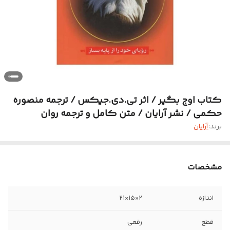
کتاب اوج بگیر / اثر تی.دی.جیکس / ترجمه منصوره
حکمی / نشر آرایان / متن کامل و ترجمه روان
برند:
آرایان
مشخصات
اندازه
2×۱۵×۲۱
قطع
رقعی