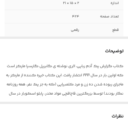
اندازه
۲ × ۱۵ × ۲۱
تعداد صفحه
424
قطع
رقعی
کاغذ
سفید
توضیحات
جلد
شومیز
کتاب گزارش یک آدم ربایی، اثری نوشته ی گابریل گارسیا مارکز است
که اولین بار در سال 1996 انتشار یافت. این کتاب خیره کننده از مارکز به
ماجرای ربوده شدن ده زن و مرد کلمبیایی (که به جز یک نفر، همه روزنامه
نگار بودند) توسط بزرگترین قاچاقچی مواد مخدر، پابلو اسکوبار در سال
1990 می پردازد. این آدم ربایی های به دقت برنامه ریزی شده، تلاشی از جانب
اسکوبار بود تا دولت را مجبور به پذیرش شرط خود سازد: اگر اسکوبار و
نظرات
سایر قاچاقچیان مواد مخدر خود را تسلیم می کردند، دولت نباید آن ها را به