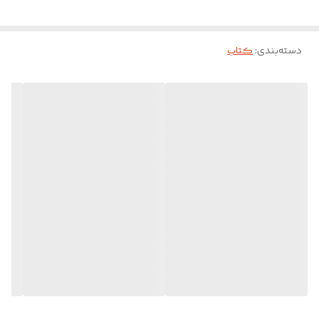
ایالات متحده تحویل می داد. از بالاترین سطوح دولت گرفته تا قلمرو بی رحم
ترین کارتل های مواد مخدر، مارکز در این کتاب با نثر جذاب خود، مخاطبین
دسته‌بندی
:
کتاب
را به دل اتفاقاتی هیجان انگیز می کشاند و با شخصیت هایی حیرت آور
آشنا می کند.