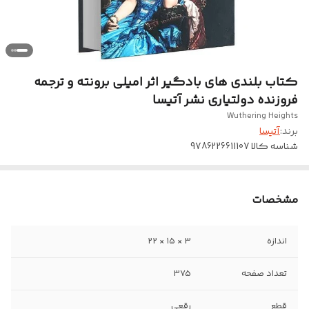
کتاب بلندی های بادگیر اثر امیلی برونته و ترجمه
فروزنده دولتیاری نشر آتیسا
Wuthering Heights
برند:
آتیسا
شناسه کالا
9786226611107
مشخصات
اندازه
3 × ۱۵ × ۲2
تعداد صفحه
375
قطع
رقعی