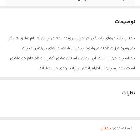
کاغذ
بالکی
توضیحات
جلد
سخت
کتاب بلندی‌های بادگیر اثر امیلی برونته که در ایران به نام عشق هرگز
نمی‌میرد نیز شناخته می‌شود، یکی از شاهکارهای بی‌نظیر ادبیات
کلاسیک جهان است. این رمان، داستان عشق آتشین و نافرجام دو عاشق
است که بسیاری از اطرافیانشان را به نابودی می‌کشاند.
رمان بلندی‌های بادگیر (Wuthering Heights)، یکی از عجیب‌ترین و
شورانگیزترین آثار ادبیات انگلیس است. ویژگی متمایز کننده‌ی این
نظرات
رمان، قدرت و تازگی، لحن شاعرانه و دراماتیک بیان آن، عدم توضیح از
نویسنده و ساختار غیر معمول آن است که سبب گردیده مورد توجه
مخاطبان قرار گیرد و با گذشت زمان به یکی از رمان‌های محبوب دنیا بدل
شود.
دسته‌بندی
:
کتاب
بلندی‌های بادگیر اولین و آخرین رمان امیلی برونته (Emily Bronte) است