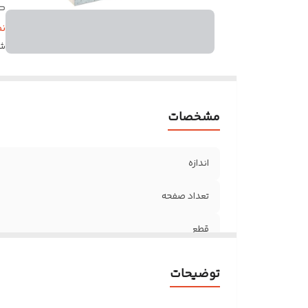
ک
جل
ن
شن
مشخصات
اندازه
تعداد صفحه
قطع
کاغذ
توضیحات
جلد