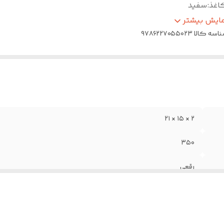
اغذ
:
سفید
د
:
شومیز
مایش بیشتر
اسه کالا
۹۷۸۶۲۲۷۰۵۵۰۲۳
۲ × ۱۵ × ۲۱
۳۵۰
رقعی
سفید
شومیز