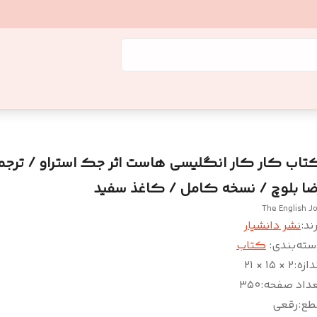
تاب کار کار انگلیسی هاست اثر جک استراو / ترجم
ضا بلوچ / نسخه کامل / کاغذ سفید
The English J
ند:
نشر دانشیار
سته‌بندی
:
کتاب
دازه
:
۲ × ۱۵ × ۲۱
عداد صفحه
:
۳۵۰
طع
:
رقعی