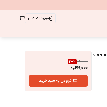
ورود | ثبت‌نام
ه حمید
30
%
280,000
196,000
افزودن به سبد خرید