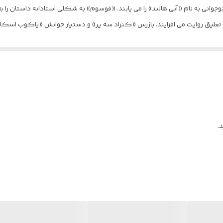
انی به نام «آنی هالند» را می یابند. «فوسوم» به شکلی استادانه داستان را به
علیق روایت می افزایند. بازرس «کنراد سه یر» و دستیار جوانش «یاکوب اسکار» 
» نزدیک تر کند.
.