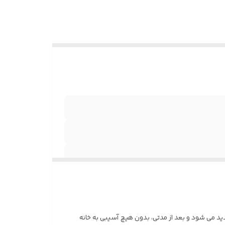
 2004 به چاپ رسید. دختری خردسال ناگهان ناپدید می شود و بعد از مدتی، بدون هیچ آسیبی به خانه