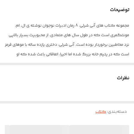
توضیحات
مجموعه کتاب های آنی شرلی، 8 رمان ادبیات نوجوان نوشته ی ال. ام.
مونتگمری است که در طول سال های متمادی، از محبوبیت بسیار بالایی
نزد مخاطبین برخوردار بوده است. آنی شرلی، دختری یازده ساله با موهای قرمز
است که در یتیم خانه بزرگ شده اما اخیرا، اتفاقاتی باعث شده که او
زندگی اش را در کنار پیرزن و پیرمردی با نام های ماریلا و متیو کاتبرت در
عمارت گرین گیبلز ادامه دهد. شخصیت دوست داشتنی و پرانرژی آنی
نظرات
باعث می شود که ماریلا و متیو خیلی زود با او رابطه ی صمیمانه ای تشکیل
دهند. در ادامه ی داستان، همین روحیه ی شاداب و پرنشاط آنی، ماجراهای
خوب و بد زیادی را بر سر راه او قرار می دهد و روزی نیست که زندگی آنی،
دسته‌بندی
:
کتاب
دستخوش فراز و نشیب های جذاب و به یاد ماندنی خاص خودش نشود.
این مجموعه شامل 8 کتاب : کتاب اول:آن شرلی در گرین گیبلز - کتاب
دوم: آنی شرلی در اونلی - کتاب سوم : آنی شرلی در جزیره - کتاب چهارم :