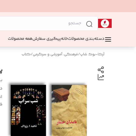
دسته‌بندی محصولات
خانه
پیگیری سفارش
همه محصولات
آرکا-بوک شاپ
/
فرهنگی، آموزشی و سرگرمی
/
کتاب
پک ۲ جلدی کت
بر
د
ان
شن