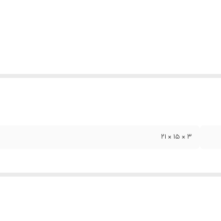
۳ × ۱۵ × ۲۱