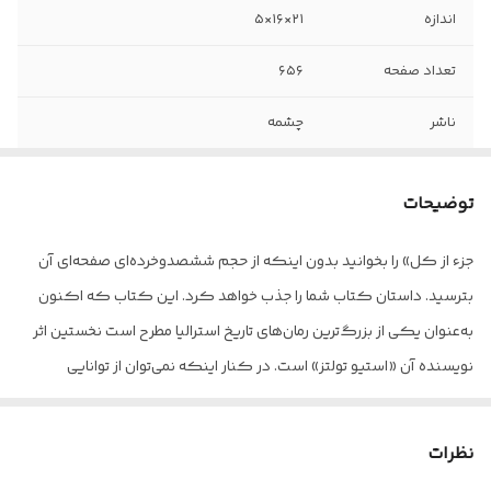
اندازه
۲۱×۱۶×۵
تعداد صفحه
۶۵۶
ناشر
چشمه
جلد
سخت
توضیحات
شابک
۹۷۸۶۰۰۲۲۹۵۰۰۲
جزء از کل» را بخوانید بدون اینکه از حجم ششصدوخرده‌ای صفحه‌ای آن
بترسید. داستان کتاب شما را جذب خواهد کرد. این کتاب که اکنون
به‌عنوان یکی از بزرگ‌ترین رمان‌های تاریخ استرالیا مطرح است نخستین اثر
نویسنده آن «استیو تولتز» است. در کنار اینکه نمی‌توان از توانایی
نویسنده در خلق داستان‌های بسیار در قالب روایتی که در پیش گرفته
چشم پوشید، بهره بردن از طنز در خلال روایت داستان، کمک شایانی است
نظرات
که روایت کسل‌کننده و کشدار به نظر نرسد و خواننده با همان اشتیاق