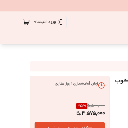
ورود | ثبت‌نام
رکوب
زمان آماده‌سازی
1
روز کاری
35
%
5,500,000
3,575,000