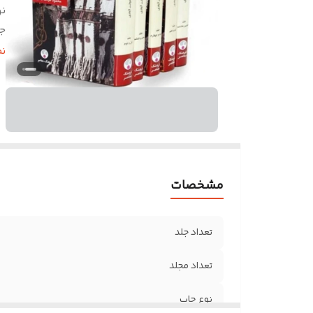
ن
جل
ک
ن
ت
و
ق
مشخصات
تعداد جلد
تعداد مجلد
نوع چاپ