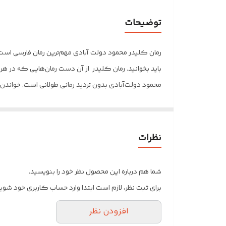
جلد
توضیحات
کاغذ
رمان کلیدر محمود دولت‌ آبادی مهم‌ترین رمان فارسی اس
تعداد صفحه
باید بخوانید. رمان کلیدر از آن دست رمان‌هایی که در هر
محمود دولت‌آبادی بدون تردید رمانی طولانی است. خواندن
وزن
مناسبات قومیتی. عشق به درک جزئیات، قدم زدن در دنیا
قطع
جایی غیر از اینجایی که هستیم و نفس می‌کشیم هم می‌توا
انتشارات فرهنگ معاصر در 5 مجلد ( 10 جلد ) چاپ و توسط فروشگاه اینترنتی" آرکا بوک" تقدیم شما عزیزان می‌شود.
نظرات
شما هم درباره این محصول نظر خود را بنویسید.
برای ثبت نظر، لازم است ابتدا وارد حساب کاربری خود شوید
افزودن نظر