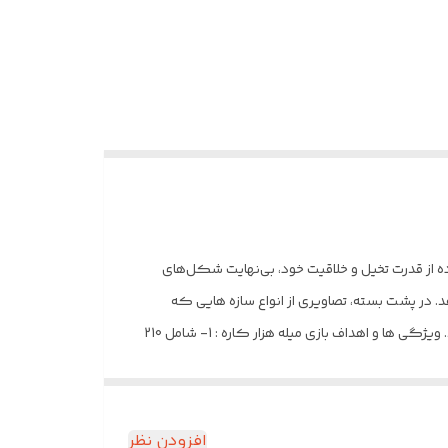
 استفاده از قدرت تخیل و خلاقیت خود، بی‌نهایت شکل‌های
. در پشت بسته‌، تصاویری از انواع سازه هایی که
می‌توان با قطعات موجود ساخت، نشان داده شده است. شایان ذکر است که بسیاری از ساخته‌های این محصول می‌تواند کاربردی هم باشد. ویژگی ها و اهداف بازی میله هزار کاره : 1- شامل 210
قطعه 2- قطعه ها در رنگ های متفاوت 3- امکان ساخت شکل های متنوع 4- بسیار خلاقانه و آموزنده 5- مناسب برای پرورش خلاقیت کودکان 6- پرورش و تقویت حس بینایی کودک 7-
شناخت فرم و رنگ و دقت در جزئیات 8- آماده شدن برای اصول یادگیری 9- آشنایی با اشکال ،رنگها و ساخت اعداد 10- کمک به درک تشابهات و اختلافات 11- افزایش هوش و دانش کودک 12-
امکان بازی به صورت فردی یا گروهی 13- همکاری با گروه و رعایت نوبت بازی 14- موجب پرورش و تقویت حواس کودک این بازی را می‌توان از حدود 3 سالگی با توجه به توانایی ذهنی کودک
افزودن نظر