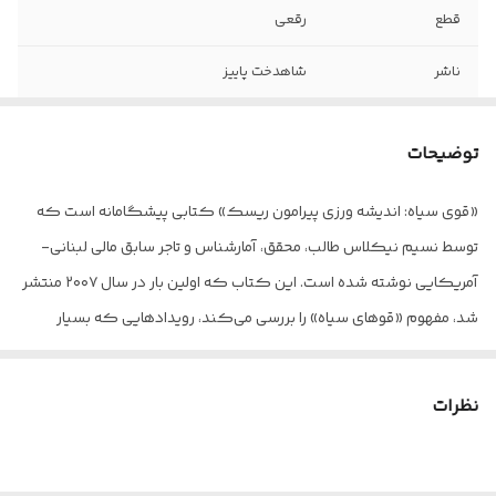
قطع
رقعی
ناشر
شاهدخت پاییز
شابک
۹۷۸۶۲۲۶۸۴۷۷۸۰
توضیحات
تعداد صفحه
۳۶۶
«قوی سیاه: اندیشه ورزی پیرامون ریسک» کتابی پیشگامانه است که
کاغذ
بالکی
توسط نسیم نیکلاس طالب، محقق، آمارشناس و تاجر سابق مالی لبنانی-
جلد
شومیز
آمریکایی نوشته شده است. این کتاب که اولین بار در سال ۲۰۰۷ منتشر
شد، مفهوم «قوهای سیاه» را بررسی می‌کند، رویدادهایی که بسیار
غیرمحتمل، غیرقابل پیش‌بینی هستند و در هنگام وقوع تأثیری عظیم
دارند.
نظرات
عنوان کتاب از این ایده گرفته شده است که برای قرن ها، مردم جهان
غرب معتقد بودند که همه قوها سفید هستند. کشف قوهای سیاه در